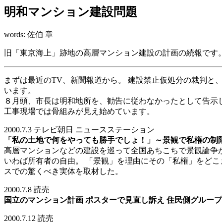
明和マンション建設問題
words: 佐伯 章
旧「東京海上」跡地の高層マンション建設の計画の続報です。 
まずは最近のTV、新聞報道から。 建設禁止仮処分の裁判と
います。
８月頭、市長は明和地所を、勧告に従わなかったとして告示
工事現場では骨組みが見え始めています。
2000.7.3 テレビ朝日 ニュースステーション
「私の土地で何をやっても勝手でしょ！」～景観で私権の制
高層マンションなどの建設を巡って全国あちこちで景観論争が
いわば所有者の自由。 「景観」を理由にその「私権」をどこ
スでの驚くべき実体を取材した。
2000.7.8 読売
国立のマンション計画 ポスターで見直し訴え 住民側グループ
2000.7.12 読売