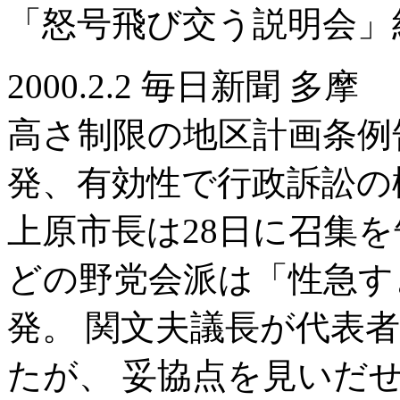
「怒号飛び交う説明会」
2000.2.2 毎日新聞 多摩
高さ制限の地区計画条例
発、有効性で行政訴訟の
上原市長は28日に召集
どの野党会派は「性急す
発。 関文夫議長が代表
たが、 妥協点を見いだ