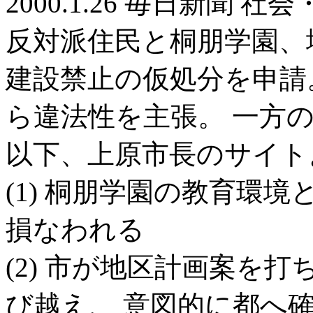
2000.1.26 毎日新聞 社
反対派住民と桐朋学園、
建設禁止の仮処分を申請
ら違法性を主張。 一方
以下、上原市長のサイト
(1) 桐朋学園の教育環
損なわれる
(2) 市が地区計画案を
び越え、 意図的に都へ