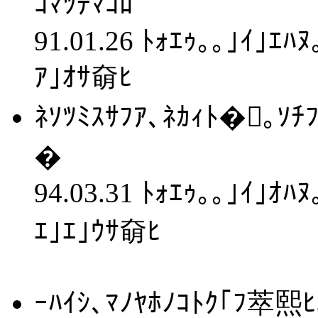
ｺﾏﾂﾃﾏｺﾛ
91.01.26 ﾄｫｴｩ｡｡｣ｲ｣ｴﾊ
ｱ｣ｵｻ奛ﾋ
ﾈｿﾂﾐｽｻﾌｱ､ﾈｶｨﾄ�｡ｿ
�
94.03.31 ﾄｫｴｩ｡｡｣ｲ｣ｵ
ｴ｣ｴ｣ｳｻ奛ﾋ
ｰﾊｲｼ､ﾏﾉﾔﾎﾉｺﾄｸ｢ﾌ萃熙ﾋ