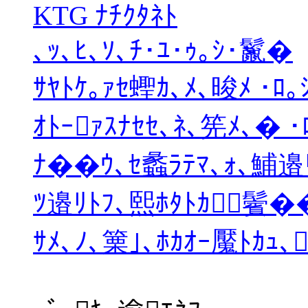
KTG ﾅﾁｸﾀﾈﾄ
､ｯ､ﾋ､ｿ､ﾁ･ﾕ･ｩ｡ｼ･鬣�
ｻﾔﾄｹ｡ｧｾ蟶ｶ､ﾒ､晙ﾒ ･ﾛ｡
ｵﾄｰｧｽﾅｾｾ､ﾈ､筅ﾒ､� ･
ﾅ��ｳ､ｾ蠡ﾗﾃﾏ､ｫ､鯆邉ﾘ
ﾂ邉ﾘﾄﾌ､熙ﾎﾀﾄｶ鬢�
ｻﾒ､ﾉ､篥｣､ﾎｶｵｰ魘ﾄｶｭ