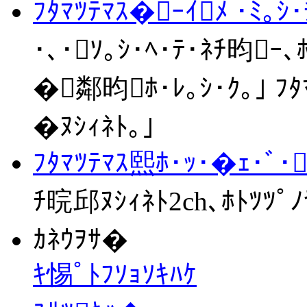
ﾌﾀﾏﾂﾃﾏｽ�ｰｲﾒ ･ﾐ
･､･ｿ｡ｼ･ﾍ･ﾃ･ﾈﾁ昀ｰ､
�鄰昀ﾎ･ﾚ｡ｼ･ｸ｡｣ ﾌﾀﾏ
�ﾇｼｨﾈﾄ｡｣
ﾌﾀﾏﾂﾃﾏｽ熙ﾎ･ｯ･�ｪ･ﾞ･
ﾁ晥邱ﾇｼｨﾈﾄ2ch､ﾎﾄﾂﾂﾟﾉ
ｶﾈｳｦｻ�
ｷ惕ﾟﾄﾌｿｮｿｷﾊｹ