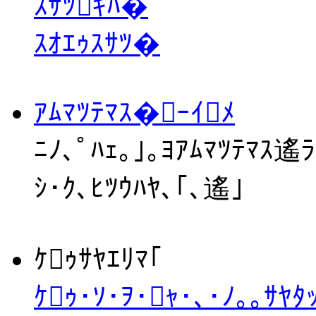
ｽｻﾂｷﾊ�
ｽｵｴｩｽｻﾂ�
ｱﾑﾏﾂﾃﾏｽ�ｰｲﾒ
ﾆﾉ､ﾟﾊｪ｡｣｡ﾖｱﾑﾏﾂﾃﾏｽ遙
ｼ･ｸ､ﾋﾂｳﾊﾔ､｢､遙｣
ｹｩｻﾔｴﾘﾏ｢
ｹｩ･ｿ･ｦ･ｬ･､･ﾉ｡｡ｻﾔ