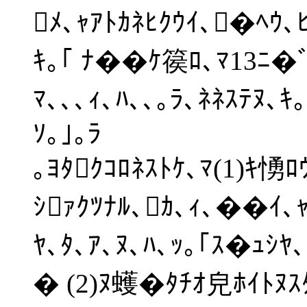
ﾒ､ｬｱﾄｶﾈﾋｸｳｲ､�ﾍｳ
ｷ｡｢ ﾅ��ｹ篌ﾛ､ﾏ13ﾆ�ﾞ､
ﾏ､､､ｨ､ﾊ､､｡ﾗ､ﾈﾈｽﾃﾇ
ｿ｡｣｡ﾗ
｡ﾖﾀｸｺﾛﾈｽﾄｹ､ﾏ(1)ｷ愑
ｼｧｸﾂﾅﾙ､ｶ､ｨ､��ｲ､ｬ
ﾔ､ﾀ､ｱ､ﾇ､ﾊ､ｯ｡｢ｽ�ｭｼﾔ
� (2)ﾇ蠖�ﾀﾁｵ皃ﾎｲﾄﾇｽ