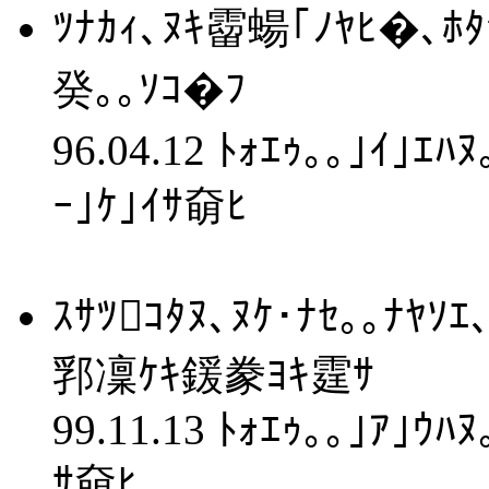
ﾂﾅｶｨ､ﾇｷ霤蝪｢ﾉﾔﾋ�､ﾎﾀ
癸｡｡ｿｺ�ﾌ
96.04.12 ﾄｫｴｩ｡｡｣ｲ｣ｴﾊ
ｰ｣ｹ｣ｲｻ奛ﾋ
ｽｻﾂｺﾀﾇ､ﾇｹ･ﾅｾ｡｡ﾅﾔｿ
郛凜ｹｷ鍰豢ﾖｷ霆ｻ
99.11.13 ﾄｫｴｩ｡｡｣ｱ｣ｳﾊ
ｻ奛ﾋ