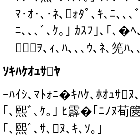
ﾏ･ｵ･､･ﾈ､ｫﾀﾟ､ｷ､ﾆ､､､
ﾆ､､､ﾞ､ｹ｡｣ ｶｽﾌ｣､｢､�
ｦ､ｨ､ﾊ､､､ｳ､ﾈ､筅ﾊ､
ｿｷﾊｹｵｭｻﾔ
ｰﾊｲｼ､ﾏﾄｫﾆ�ｷﾊｹ､ﾎｵｭｻﾇ､
｢､熙ﾞ､ｹ｡｣ ﾋ霹�｢ﾆﾉﾇ荀篋｡
｢､熙ﾞ､ｻ､ﾇ､ｷ､ｿ｡｣