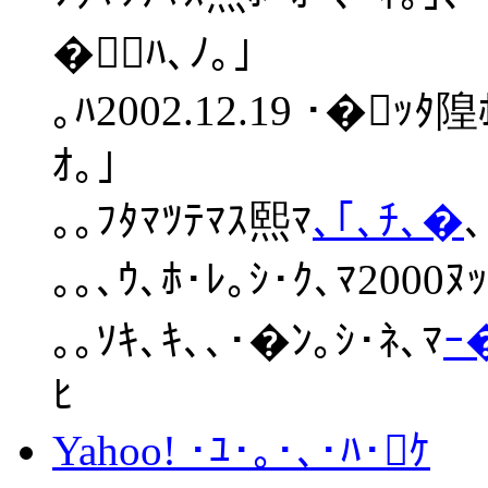
�ﾊ､ﾉ｡｣
｡ﾊ2002.12.19 ･�ｯﾀ
ｵ｡｣
｡｡ﾌﾀﾏﾂﾃﾏｽ熙ﾏ
､｢､ﾁ､�
､
｡｡､ｳ､ﾎ･ﾚ｡ｼ･ｸ､ﾏ2000ﾇ
｡｡ｿｷ､ｷ､､･�ﾝ｡ｼ･ﾈ､ﾏ
ｰ
ﾋ
Yahoo! ･ﾕ･｡･､･ﾊ･ｹ