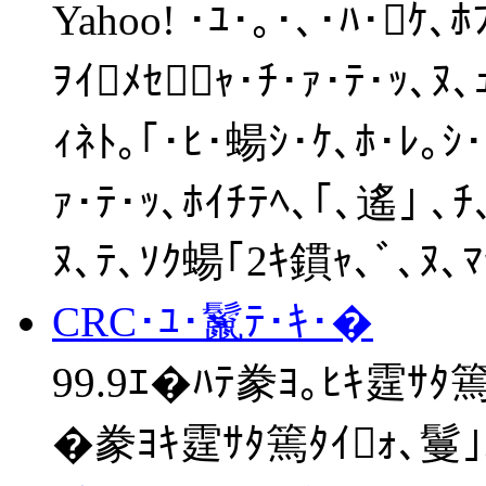
Yahoo! ･ﾕ･｡･､･ﾊ･ｹ､
ｦｲﾒｾｬ･ﾁ･ｧ･ﾃ･ｯ､ﾇ
ｨﾈﾄ｡｢･ﾋ･蝪ｼ･ｹ､ﾎ･ﾚ｡ｼ･
ｧ･ﾃ･ｯ､ﾎｲﾁﾃﾍ､｢､遙｣ ､
ﾇ､ﾃ､ｿｸ蝪｢2ｷ鏆ｬ､ﾞ､ﾇ､
CRC･ﾕ･鬣ﾃ･ｷ･�
99.9ｴ�ﾊﾃ豢ﾖ｡ﾋｷ霆ｻﾀ篶
�豢ﾖｷ霆ｻﾀ篶ﾀｲｫ､鬘｣｡