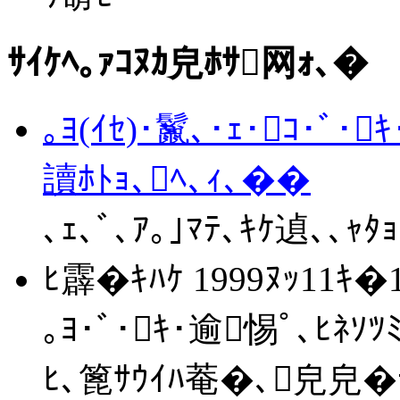
ｻｲｹﾍ｡ｧｺﾇｶ皃ﾎｻ网ｫ､�
｡ﾖ(ｲｾ)･鬣､･ｪ･ｺ･ﾞ･
讀ﾎﾄｮ､ﾍ､ｨ､��
､ｪ､ﾞ､ｱ｡｣ﾏﾃ､ｷｹ遉､､ｬ
ﾋ霹�ｷﾊｹ 1999ﾇｯ11ｷ�1
｡ﾖ･ﾞ･ｷ･逾惕ﾟ､ﾋﾈｿﾂﾐ
ﾋ､篦ｻｳｲﾊ菴�､皃皃�ﾗ､