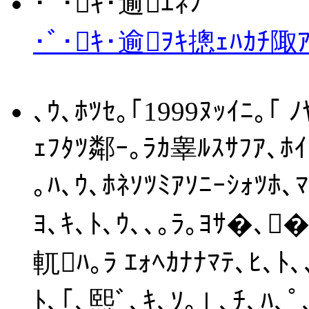
･ﾞ･ｷ･逾ｴﾈﾌ
･ﾞ･ｷ･逾ｦｷ摠ｪﾊｶﾁ陬ｱ
､ｳ､ﾎﾂｾ｡｢1999ﾇｯｲﾆ｡｢ 
ｪﾌﾀﾂ鄰ｰ｡ﾗｶ睾ﾙｽｻﾌｱ､ﾎｲ
｡ﾊ､ｳ､ﾎﾈｿﾂﾐｱｿﾆｰｼｫﾂﾎ､
ﾖ､ｷ､ﾄ､ｳ､､｡ﾗ｡ﾖｻ�､�
軏ﾊ｡ﾗ ｴｫﾍｶﾅﾅﾏﾃ､ﾋ､ﾄ､
ﾄ､｢､熙ﾞ､ｷ､ｿ｡｣ ､ﾁ､ﾊ､