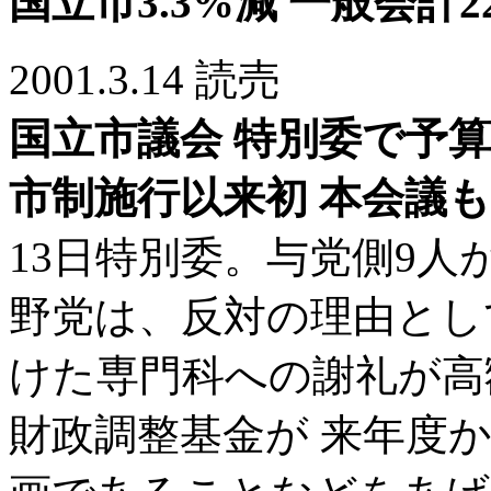
国立市3.3%減 一般会計2
2001.3.14 読売
国立市議会 特別委で予
市制施行以来初 本会議
13日特別委。与党側9人
野党は、反対の理由とし
けた専門科への謝礼が高
財政調整基金が 来年度