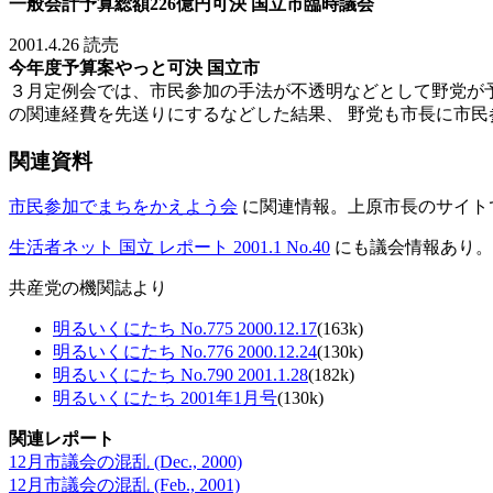
一般会計予算総額226億円可決 国立市臨時議会
2001.4.26 読売
今年度予算案やっと可決 国立市
３月定例会では、市民参加の手法が不透明などとして野党が予
の関連経費を先送りにするなどした結果、 野党も市長に市
関連資料
市民参加でまちをかえよう会
に関連情報。上原市長のサイト
生活者ネット 国立 レポート 2001.1 No.40
にも議会情報あり。
共産党の機関誌より
明るいくにたち No.775 2000.12.17
(163k)
明るいくにたち No.776 2000.12.24
(130k)
明るいくにたち No.790 2001.1.28
(182k)
明るいくにたち 2001年1月号
(130k)
関連レポート
12月市議会の混乱 (Dec., 2000)
12月市議会の混乱 (Feb., 2001)