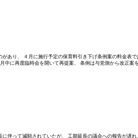
があり、 ４月に施行予定の保育料引き下げ条例案の料金表で
今月中に再度臨時会を開いて再提案、 条例は与党側から改正案
に伴って減額されていたが、 工期延長の議会への報告が遅れ