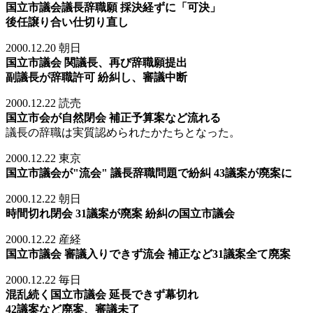
国立市議会議長辞職願 採決経ずに「可決」
後任譲り合い仕切り直し
2000.12.20 朝日
国立市議会 関議長、再び辞職願提出
副議長が辞職許可 紛糾し、審議中断
2000.12.22 読売
国立市会が自然閉会 補正予算案など流れる
議長の辞職は実質認められたかたちとなった。
2000.12.22 東京
国立市議会が"流会" 議長辞職問題で紛糾 43議案が廃案に
2000.12.22 朝日
時間切れ閉会 31議案が廃案 紛糾の国立市議会
2000.12.22 産経
国立市議会 審議入りできず流会 補正など31議案全て廃案
2000.12.22 毎日
混乱続く国立市議会 延長できず幕切れ
42議案など廃案、審議未了