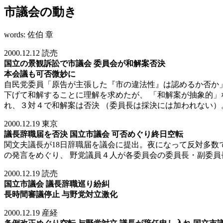
市議会の動き
words: 佐伯 章
2000.12.12 読売
国立の景観訴訟で市議会 委員会が和解案否決
本会議も可否微妙に
自民党委員「原告が主張した『市の違法性』は認めるか否か」
下げて和解することに理解を求めたが、 「和解案が抽象的」
れ、３対４で和解案は否決 （委員長は採決には加われない）
2000.12.19 東京
議長辞職届を否決 国立市議会 可否めぐり終日空転
関文夫議長が18日辞職届を議会に提出。夜になって反対多数
の発言をめぐり、 野党議員４人が各委員会の委員長・副委員
2000.12.19 読売
国立市議会 議長辞職巡り紛糾
長時間審議停止 与野党対立激化
2000.12.19 産経