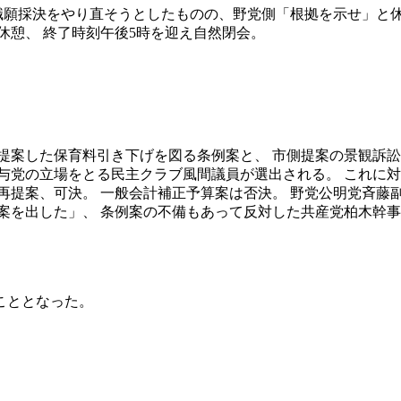
長辞職願採決をやり直そうとしたものの、野党側「根拠を示せ」と
休憩、 終了時刻午後5時を迎え自然閉会。
が提案した保育料引き下げを図る条例案と、 市側提案の景観訴
に与党の立場をとる民主クラブ風間議員が選出される。 これに
再提案、可決。 一般会計補正予算案は否決。 野党公明党斉藤
案を出した」、 条例案の不備もあって反対した共産党柏木幹事
こととなった。