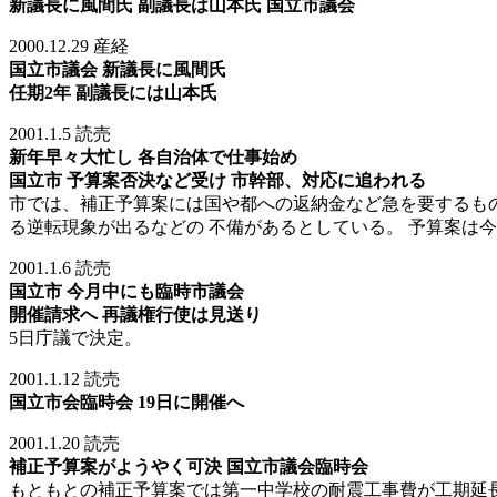
新議長に風間氏 副議長は山本氏 国立市議会
2000.12.29 産経
国立市議会 新議長に風間氏
任期2年 副議長には山本氏
2001.1.5 読売
新年早々大忙し 各自治体で仕事始め
国立市 予算案否決など受け 市幹部、対応に追われる
市では、補正予算案には国や都への返納金など急を要するもの
る逆転現象が出るなどの 不備があるとしている。 予算案は
2001.1.6 読売
国立市 今月中にも臨時市議会
開催請求へ 再議権行使は見送り
5日庁議で決定。
2001.1.12 読売
国立市会臨時会 19日に開催へ
2001.1.20 読売
補正予算案がようやく可決 国立市議会臨時会
もともとの補正予算案では第一中学校の耐震工事費が工期延長