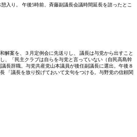
休憩入り。 午後5時前、斉藤副議長会議時間延長を諮ったとこ
訟和解案を、３月定例会に先送りし、 議長は与党から出すこと
対し、「民主クラブは自らを与党と言っていない（自民高島幹
副議長辞職。与党共産党山本議員が後任副議長に選出。午後８
長 「議長を放り投げておいて文句をつける。与野党の信頼関