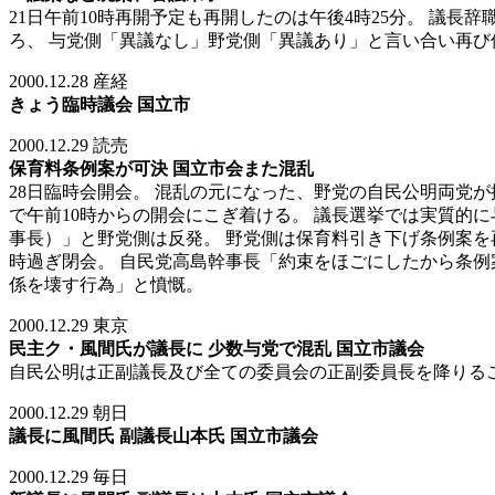
21日午前10時再開予定も再開したのは午後4時25分。 議
ろ、 与党側「異議なし」野党側「異議あり」と言い合い再び
2000.12.28 産経
きょう臨時議会 国立市
2000.12.29 読売
保育料条例案が可決 国立市会また混乱
28日臨時会開会。 混乱の元になった、野党の自民公明両党
で午前10時からの開会にこぎ着ける。 議長選挙では実質的
事長）」と野党側は反発。 野党側は保育料引き下げ条例案を
時過ぎ閉会。 自民党高島幹事長「約束をほごにしたから条例
係を壊す行為」と憤慨。
2000.12.29 東京
民主ク・風間氏が議長に 少数与党で混乱 国立市議会
自民公明は正副議長及び全ての委員会の正副委員長を降りる
2000.12.29 朝日
議長に風間氏 副議長山本氏 国立市議会
2000.12.29 毎日