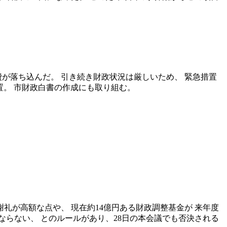
木費が落ち込んだ。 引き続き財政状況は厳しいため、 緊急措置
置。 市財政白書の作成にも取り組む。
謝礼が高額な点や、 現在約14億円ある財政調整基金が 来年度
らない、 とのルールがあり、28日の本会議でも否決される