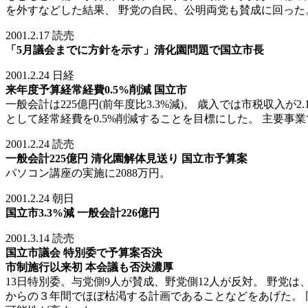
を外すなどした結果、 野党の自民、公明両党も賛成に回った
2001.2.17 読売
「5月議会までに方針を示す」清化園問題で国立市長
2001.2.24 日経
来年度予算経常経費0.5%削減 国立市
一般会計は225億円(前年度比3.3%減)。 歳入では市税収
として経常経費を0.5%削減することを目標にした。 主要事
2001.2.24 読売
一般会計225億円 清化園解体見送り 国立市予算案
パソコン講座の実施に2088万円。
2001.2.24 朝日
国立市3.3%減 一般会計226億円
2001.3.14 読売
国立市議会 特別委で予算案否決
市制施行以来初 本会議も否決濃厚
13日特別委。与党側9人が賛成、野党側12人が反対。 野党
からの３年間でほぼ枯渇する計画であることなどをあげた。 