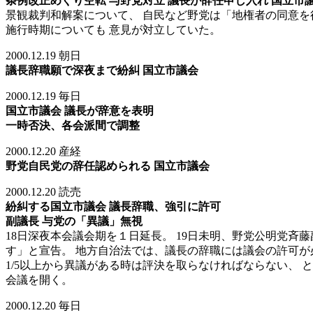
条例改正めぐり空転 与野党対立 議長が辞任申し入れ 国立市
景観裁判和解案について、 自民など野党は「地権者の同意を
施行時期についても 意見が対立していた。
2000.12.19 朝日
議長辞職願で深夜まで紛糾 国立市議会
2000.12.19 毎日
国立市議会 議長が辞意を表明
一時否決、各会派間で調整
2000.12.20 産経
野党自民党の辞任認められる 国立市議会
2000.12.20 読売
紛糾する国立市議会 議長辞職、強引に許可
副議長 与党の「異議」無視
18日深夜本会議会期を１日延長。 19日未明、野党公明党
す」と宣告。 地方自治法では、議長の辞職には議会の許可が
1/5以上から異議がある時は評決を取らなければならない、 
会議を開く。
2000.12.20 毎日