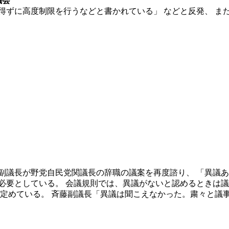
議会
得ずに高度制限を行うなどと書かれている」 などと反発、 ま
斉藤副議長が野党自民党関議長の辞職の議案を再度諮り、 「異
必要としている。 会議規則では、異議がないと認めるときは議
と定めている。 斉藤副議長「異議は聞こえなかった。粛々と議事