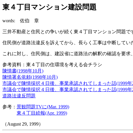
東４丁目マンション建設問題
words: 佐伯 章
三井不動産と住民との争いが続く東４丁目マンション問題で
住民側が道路法違反を訴えてから、長らく工事は中断していた
これに対し、住民側は、建設省に道路法の解釈の確認を要求、
参考資料：東４丁目の住環境を考える会チラシ
陳情書(1998年10月)
陳情署名依頼(1998年10月)
市議会で陳情採択４日後、事業承認されてしまった話(1999年
市議会で陳情採択４日後、事業承認されてしまった話(1999年
道路法違反問題
参考：
景観問題TVに(Mar. 1999)
東４丁目続報(Apr. 1999)
（August 29, 1999）