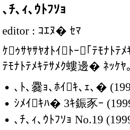
､ﾁ､ｨ､ｳﾄﾌｿｮ
editor : ｺｴﾇ� ｾﾏ
ｹｩｻﾔｻﾔｵﾄｲﾄｰ｢ﾃﾓﾅﾄﾃﾒ
ﾃﾓﾅﾄﾃﾒｷﾃｻﾒｸ螻邊� ﾈｯｹﾔ
､ﾄ､爨ｮ､ﾎｲｷ､ｪ､� (199
ｼﾒｲｷﾊ� 3ｷ鋠豕ｰ (199
､ﾁ､ｨ､ｳﾄﾌｿｮ No.19 (199