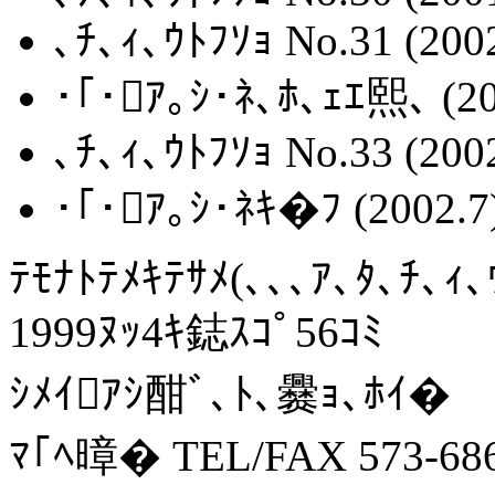
､ﾁ､ｨ､ｳﾄﾌｿｮ No.31 (200
･｢･ｱ｡ｼ･ﾈ､ﾎ､ｪｴ熙､ (20
､ﾁ､ｨ､ｳﾄﾌｿｮ No.33 (200
･｢･ｱ｡ｼ･ﾈｷ�ﾌ (2002.7
ﾃﾓﾅﾄﾃﾒｷﾃｻﾒ(､､､ｱ､ﾀ､ﾁ､ｨ､
1999ﾇｯ4ｷ鋕ｽｺﾟ56ｺﾐ
ｼﾒｲｱｼ酣ﾞ､ﾄ､爨ｮ､ﾎｲ�
ﾏ｢ﾍ暲� TEL/FAX 573-686