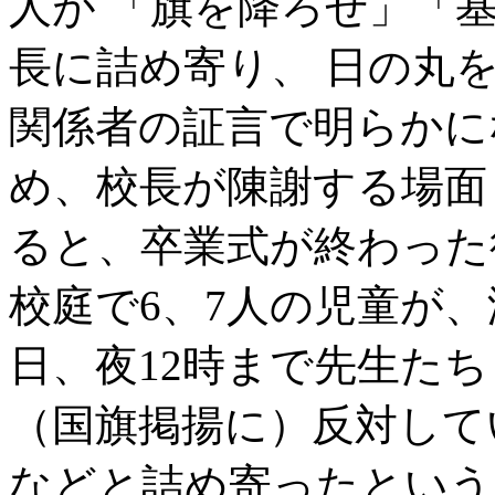
人が 「旗を降ろせ」「
長に詰め寄り、 日の丸
関係者の証言で明らかに
め、校長が陳謝する場面
ると、卒業式が終わった後
校庭で6、7人の児童が、
日、夜12時まで先生た
（国旗掲揚に）反対して
などと詰め寄ったという