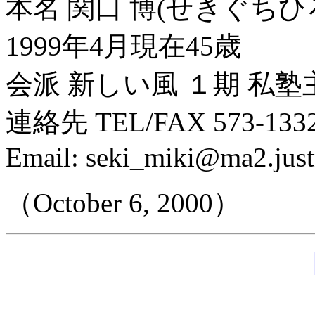
本名 関口 博(せきぐちひ
1999年4月現在45歳
会派 新しい風 １期 私塾
連絡先 TEL/FAX 573-1332
Email: seki_miki@ma2.justn
（October 6, 2000）