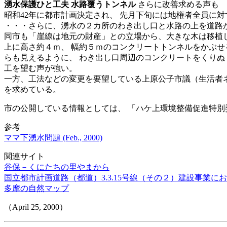
湧水保護ひと工夫 水路覆うトンネル
さらに改善求める声も
昭和42年に都市計画決定され、 先月下旬には地権者全員に
・・・さらに、湧水の２カ所のわき出し口と水路の上を道路が
同市も「崖線は地元の財産」との立場から、大きな木は移植し
上に高さ約４ｍ、 幅約５ｍのコンクリートトンネルをかぶせ
らも見えるように、 わき出し口周辺のコンクリートをくりぬ
工を望む声が強い。
一方、工法などの変更を要望している上原公子市議（生活者ネ
を求めている。
市の公開している情報としては、 「ハケ上環境整備促進特別委員会
参考
ママ下湧水問題 (Feb., 2000)
関連サイト
谷保－くにたちの里やまから
国立都市計画道路（都道）3.3.15号線（その２）建設事業
多摩の自然マップ
（April 25, 2000）