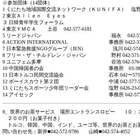
☆参加団体（14団体）
1 くにたち地域国際交流ネットワーク（ＫＵＮＩＦＡ） 塩野 0
2 東京Ａｌｉｅｎ Ｅｙｅｓ
３ 日韓青年学生フォーラム
4 東京ＹＭＣＡ 土谷 042-577-6181
5 リードジャパン 福永 042-577-3
6 ACTION INTERNATIONAL 事務所 0422-33-
7 日本緊急救援NGOグループ（JEN) 浅川 042-574-3
8 フリー・ザ・チルドレン・ジャパン 野村 042-571-6
9 ユニフェム多摩 谷池 042-576-45
10 中国帰国者の会 事務所 03-3815-2
11 日本トルコ民間交流協会 石本 042ー575
12 ボーイスカウト第２団 中浦 042-577-51
13 くにたちスポーツ少年団リーダー会 塩野 0426-23-06
14 アイセック 事務所 042-577-0
8、世界のお茶サービス 場所エントランスロビー 1０：
２００円（お菓子付き）
トルコ、韓国、中国、インド、ユーゴ等、世界のお茶とお
問い合わせ先：新井■042-572-9786 山崎■042-574-4052