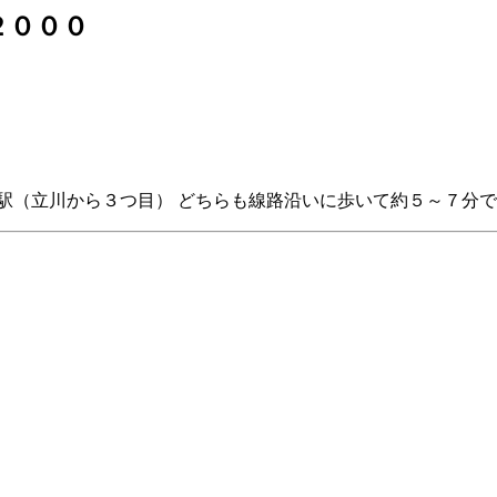
２０００
駅（立川から３つ目） どちらも線路沿いに歩いて約５～７分