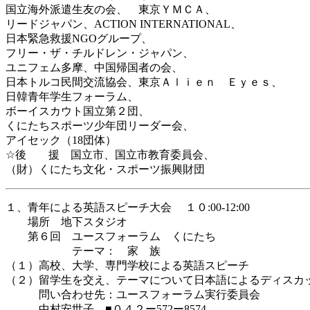
国立海外派遣生友の会、 東京ＹＭＣＡ、
リードジャパン、ACTION INTERNATIONAL、
日本緊急救援NGOグループ、
フリー・ザ・チルドレン・ジャパン、
ユニフェム多摩、中国帰国者の会、
日本トルコ民間交流協会、東京Ａｌｉｅｎ Ｅｙｅｓ、
日韓青年学生フォーラム、
ボーイスカウト国立第２団、
くにたちスポーツ少年団リーダー会、
アイセック（18団体）
☆後 援 国立市、国立市教育委員会、
（財）くにたち文化・スポーツ振興財団
１、青年による英語スピーチ大会 １０:00-12:00
場所 地下スタジオ
第６回 ユースフォーラム くにたち
テーマ： 家 族
（１）高校、大学、専門学校による英語スピーチ
（２）留学生を交え、テーマについて日本語によるディスカ
問い合わせ先：ユースフォーラム実行委員会
中村安世子 ■０４２ー572ー8574