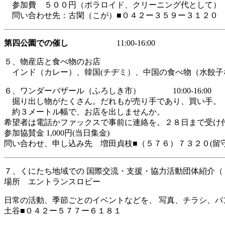
参加費 ５００円（ポラロイド、クリーニング代として）
問い合わせ先：古閑（こが）■０４２ー３５９ー３１２０
第四公園での催し
11:00-16:00
５、物産店と食べ物のお店
インド（カレー）、韓国(チヂミ）、中国の食べ物（水餃子
６、ワンダーバザール（ふろしき市） 10:00-16:00
掘り出し物がたくさん。だれもが売り手であり、買い手。
約３メートル幅で、お店を出しませんか。
希望者は電話かファックスで事前に連絡を。２８日まで受け
参加協賛金 1,000円(当日集金)
問い合わせ、申し込み先 増田貞枝■（５７６）７３２０(留守
７、くにたち地域での 国際交流・支援・協力活動団体紹介（
場所 エントランスロビー
日常の活動、季節ごとのイベントなどを、 写真、チラシ、パ
土谷■０４２ー５７７ー６１８１