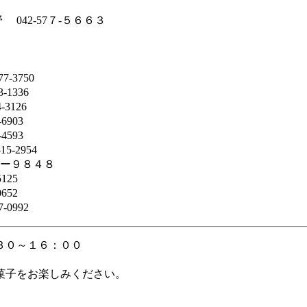
42-57７-５６６３
750
1336
126
903
93
954
ー９８４８
25
52
992
３０～１６：００
菓子をお楽しみください。