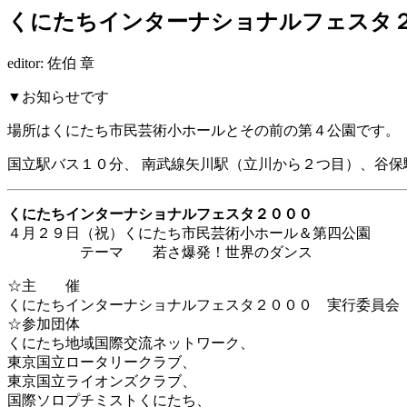
くにたちインターナショナルフェスタ
editor: 佐伯 章
▼お知らせです
場所はくにたち市民芸術小ホールとその前の第４公園です。
国立駅バス１０分、 南武線矢川駅（立川から２つ目）、谷保
くにたちインターナショナルフェスタ２０００
４月２９日（祝）くにたち市民芸術小ホール＆第四公園
テーマ 若さ爆発！世界のダンス
☆主 催
くにたちインターナショナルフェスタ２０００ 実行委員会
☆参加団体
くにたち地域国際交流ネットワーク、
東京国立ロータリークラブ、
東京国立ライオンズクラブ、
国際ソロプチミストくにたち、