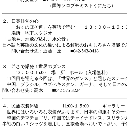
（国際ソロプチミストくにたち）
２、日英俳句の心
ー「おくのほそ道」を英語で読むー １３：００～１５：
場所 地下スタジオ
「古池や、蛙飛び込む、水の音」
日本語と英語の文化の違いによる解釈のおもしろさを堪能で
問い合わせ先：近藤 匠 ■042-543-0418
３、若さで爆発！世界のダンス
13：００-15:00 場 所 ホール（入場無料）
11回目を迎える今回は、「世界のダンス」と題したステー
中国、ブラジル、ウズべキスタン、ガーナ、 そして日本の
問い合わせ先：高木 ■042-575-3224
４、民族衣装体験 11:00-１５:00 ギャラリー
世界にはいろいろな衣装があります。日本の和服もその一つ
韓国のチマチョゴリ、中国ではチャイナドレス、スリランカ
半袖の白いＴシャツを着用し、直接会場へおいで下さい。 予