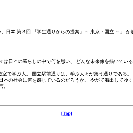
しい、日本 第３回 『学生通りからの提案』～ 東京・国立 ～」 
々は日々の暮らしの中で何を思い、 どんな未来像を描いてい
教室で学ぶ人。 国立駅前通りは、学ぶ人々が集う通りである。
日本の社会に何を感じているのだろうか。 やがて船出してゆ
言。
[Top]